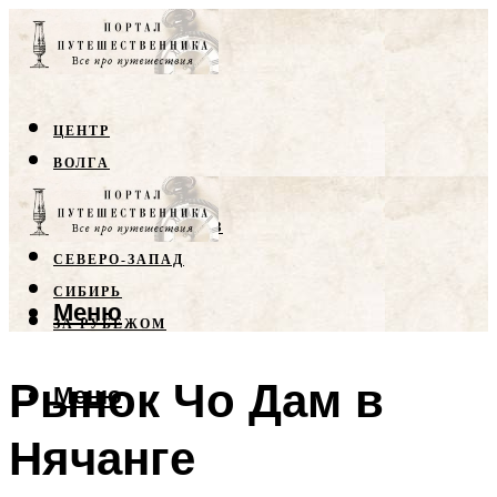
ЦЕНТР
ВОЛГА
КРЫМ
СЕВЕРНЫЙ КАВКАЗ
СЕВЕРО-ЗАПАД
СИБИРЬ
Меню
ЗА РУБЕЖОМ
Рынок Чо Дам в
Меню
Нячанге