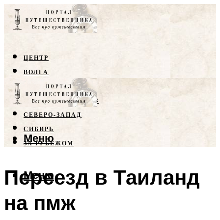
ЦЕНТР
ВОЛГА
КРЫМ
СЕВЕРНЫЙ КАВКАЗ
СЕВЕРО-ЗАПАД
СИБИРЬ
Меню
ЗА РУБЕЖОМ
Переезд в Таиланд
Меню
на пмж