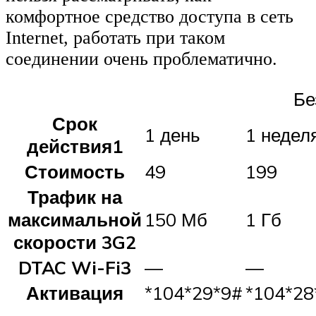
комфортное средство доступа в сеть
Internet, работать при таком
соединении очень проблематично.
Бе
Срок
1 день
1 недел
действия1
Стоимость
49
199
Трафик на
максимальной
150 Мб
1 Гб
скорости 3G2
DTAC Wi-Fi3
—
—
Активация
*104*29*9#
*104*28