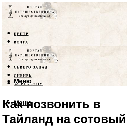
ЦЕНТР
ВОЛГА
КРЫМ
СЕВЕРНЫЙ КАВКАЗ
СЕВЕРО-ЗАПАД
СИБИРЬ
Меню
ЗА РУБЕЖОМ
Как позвонить в
Меню
Тайланд на сотовый