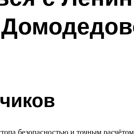
 Домодедов
тчиков
стопа безопасностью и точным расчёто