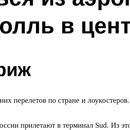
олль в цен
риж
их перелетов по стране и лоукостеров.
России прилетают в терминал Sud. Из эт