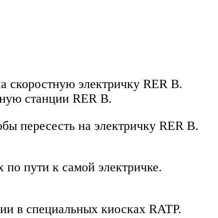
 на скоростную электричку RER B.
нную станции RER B.
тобы пересесть на электричку RER B.
х по пути к самой электричке.
ции в специальных киосках RATP.