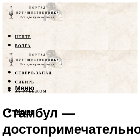
ЦЕНТР
ВОЛГА
КРЫМ
СЕВЕРНЫЙ КАВКАЗ
СЕВЕРО-ЗАПАД
СИБИРЬ
Меню
ЗА РУБЕЖОМ
Стамбул —
Меню
достопримечательн