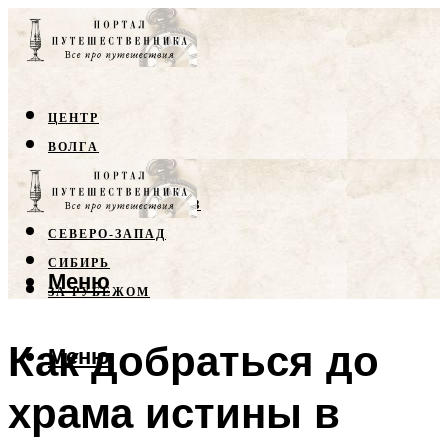
ЦЕНТР
ВОЛГА
КРЫМ
СЕВЕРНЫЙ КАВКАЗ
СЕВЕРО-ЗАПАД
СИБИРЬ
Меню
ЗА РУБЕЖОМ
Как добраться до
Меню
храма истины в