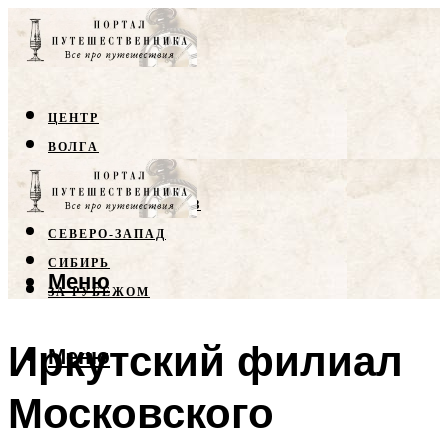
ЦЕНТР
ВОЛГА
КРЫМ
СЕВЕРНЫЙ КАВКАЗ
СЕВЕРО-ЗАПАД
СИБИРЬ
Меню
ЗА РУБЕЖОМ
Иркутский филиал
Меню
Московского