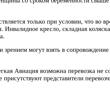
нщины со сроком беременности свыше 3
вляется только при условии, что во вр
я. Инвалидное кресло, складная коляск
а.
 зрением могут взять в сопровождение 
гкая Авиация возможна перевозка не со
где присутствуют представители перевозч