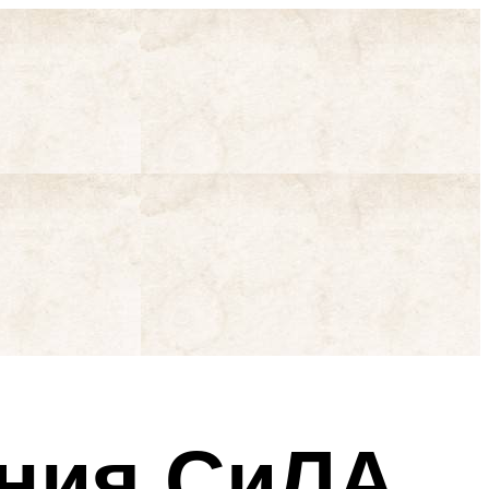
ания СиЛА