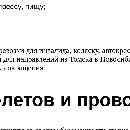
рессу, пищу;
ревозки для инвалида, коляску, автокр
 для направлений из Томска в Новосибир
у сокращения.
летов и прово