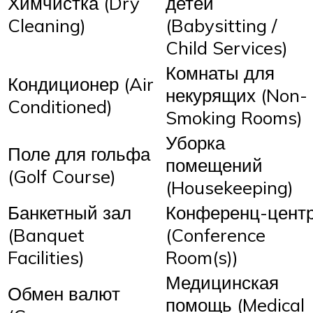
Химчистка (Dry
детей
Cleaning)
(Babysitting /
Child Services)
Комнаты для
Кондиционер (Air
некурящих (Non-
Conditioned)
Smoking Rooms)
Уборка
Поле для гольфа
помещений
(Golf Course)
(Housekeeping)
Банкетный зал
Конференц-цент
(Banquet
(Conference
Facilities)
Room(s))
Медицинская
Обмен валют
помощь (Medical