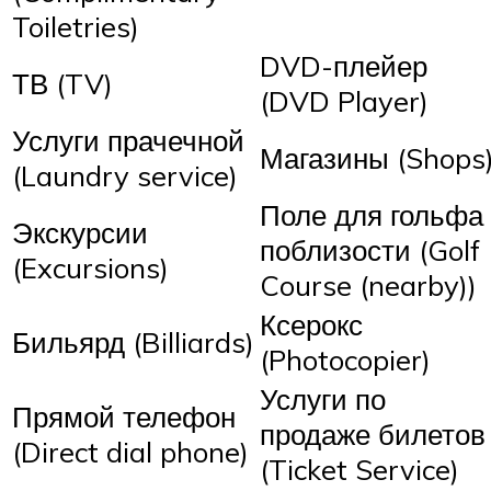
Toiletries)
DVD-плейер
ТВ (TV)
(DVD Player)
Услуги прачечной
Магазины (Shops
(Laundry service)
Поле для гольфа
Экскурсии
поблизости (Golf
(Excursions)
Course (nearby))
Ксерокс
Бильярд (Billiards)
(Photocopier)
Услуги по
Прямой телефон
продаже билетов
(Direct dial phone)
(Ticket Service)