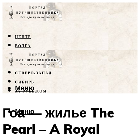
ЦЕНТР
ВОЛГА
КРЫМ
СЕВЕРНЫЙ КАВКАЗ
СЕВЕРО-ЗАПАД
СИБИРЬ
Меню
ЗА РУБЕЖОМ
Гоа — жилье The
Меню
Pearl – A Royal