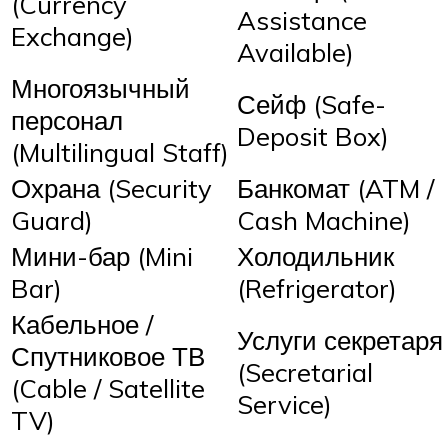
(Currency
Assistance
Exchange)
Available)
Многоязычный
Сейф (Safe-
персонал
Deposit Box)
(Multilingual Staff)
Охрана (Security
Банкомат (ATM /
Guard)
Cash Machine)
Мини-бар (Mini
Холодильник
Bar)
(Refrigerator)
Кабельное /
Услуги секретаря
Спутниковое ТВ
(Secretarial
(Cable / Satellite
Service)
TV)