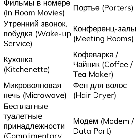
Фильмы в номере
Портье (Porters)
(In Room Movies)
Утренний звонок,
Конференц-залы
побудка (Wake-up
(Meeting Rooms)
Service)
Кофеварка /
Кухонка
Чайник (Coffee /
(Kitchenette)
Tea Maker)
Микроволновая
Фен для волос
печь (Microwave)
(Hair Dryer)
Бесплатные
туалетные
Модем (Modem /
принадлежности
Data Port)
(Complimentary