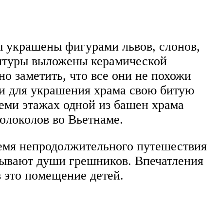
ы украшены фигурами львов, слонов,
ьптуры выложены керамической
о заметить, что все они не похожи
ли для украшения храма свою битую
семи этажах одной из башен храма
олоколов во Вьетнаме.
ремя непродолжительного путешествия
тывают души грешников. Впечатления
 это помещение детей.