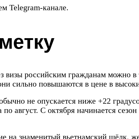
ем Telegram-канале.
аметку
з визы российским гражданам можно в 
они сильно повышаются в цене в высоки
бычно не опускается ниже +22 градусов
 по август. С октября начинается сезон
ие на знаменитый вьетнамский шёлк, же