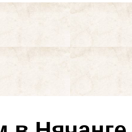
 в Нячанге