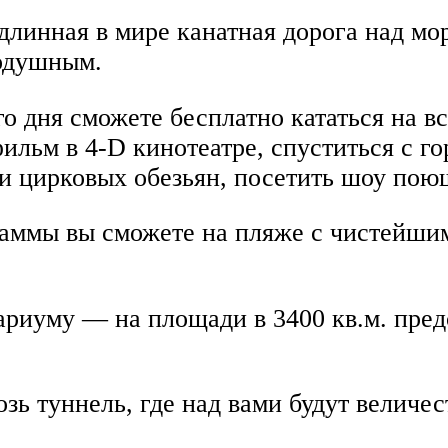
длинная в мире канатная дорога над мо
нодушным.
го дня сможете бесплатно кататься на в
ильм в 4-D кинотеатре, спуститься с го
и цирковых обезьян, посетить шоу пою
раммы вы сможете на пляже с чистейши
риуму — на площади в 3400 кв.м. пред
зь туннель, где над вами будут величес