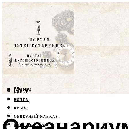
Меню
ЦЕНТР
ВОЛГА
КРЫМ
Океанариум
СЕВЕРНЫЙ КАВКАЗ
СЕВЕРО-ЗАПАД