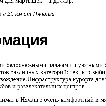
рм для мартышек – 1 доллар.
о в 20 км от Нячанга
рмация
и белоснежными пляжами и уютными бу
ов различных категорий: тех, кто выбир
овождение.Инфраструктура курорта дово
убов и развлекательных центров.
лимат в Нячанге очень комфортный и мя