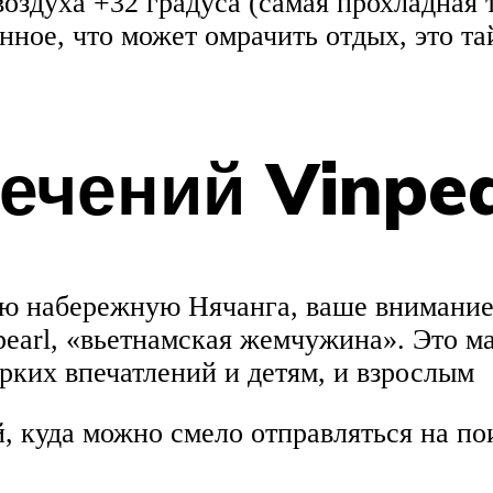
оздуха +32 градуса (самая прохладная т
енное, что может омрачить отдых, это т
ечений Vinpea
ую набережную Нячанга, ваше внимание 
pearl, «вьетнамская жемчужина». Это м
рких впечатлений и детям, и взрослым
 куда можно смело отправляться на пои