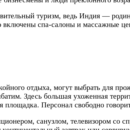
овительный туризм, ведь Индия — родин
ю включены спа-салоны и массажные це
*
койного отдыха, могут выбрать для пр
батим. Здесь большая ухоженная террит
я площадка. Персонал свободно говорит
ционером, санузлом, телевизором со с
т континентальный завтрак или сервиру