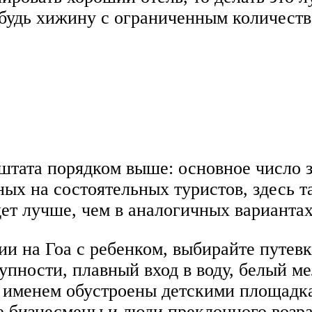
ибудь хижину с ограниченным количеств
 штата порядком выше: основное число з
ых на состоятельных туристов, здесь 
удет лучше, чем в аналогичных вариантах
ии на Гоа с ребенком, выбирайте путев
упности, плавный вход в воду, белый м
 именем обустроены детскими площадка
е бизнесмены и люди преклонного возра