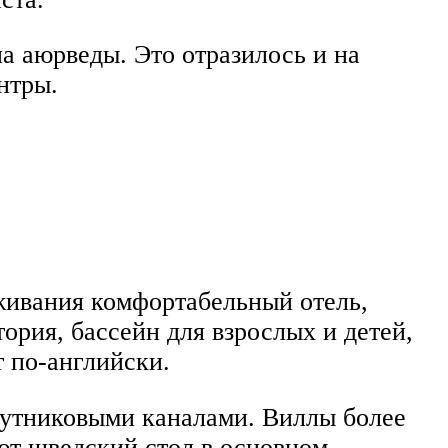
а аюрведы. Это отразилось и на
нтры.
оживания комфортабельный отель,
ория, бассейн для взрослых и детей,
 по-английски.
путниковыми каналами. Виллы более
ют шведский стол в основном