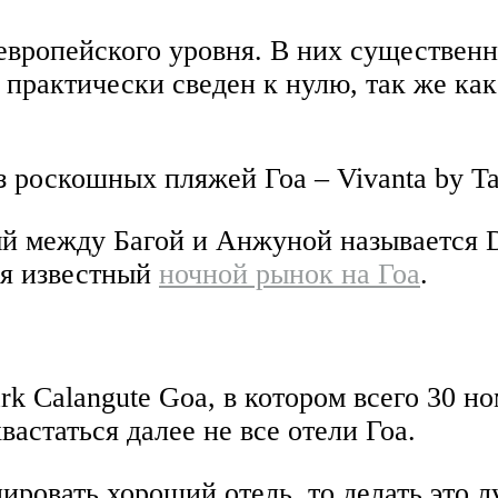
европейского уровня. В них существенн
 практически сведен к нулю, так же ка
 роскошных пляжей Гоа – Vivanta by Taj
 между Багой и Анжуной называется Do
ся известный
ночной рынок на Гоа
.
k Calangute Goa, в котором всего 30 но
вастаться далее не все отели Гоа.
ировать хороший отель, то делать это л