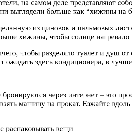
отели, на самом деле представляют соб
ни выглядели больше как “хижины на б
деланную из циновок и пальмовых листь
крыше хижины, чтобы солнце нагревало 
ичего, чтобы разделяло туалет и душ от
т ожидать здесь кондиционера, в лучшем
е бронируются через интернет – это пр
и взять машину на прокат. Езжайте вдол
те распаковывать вещи