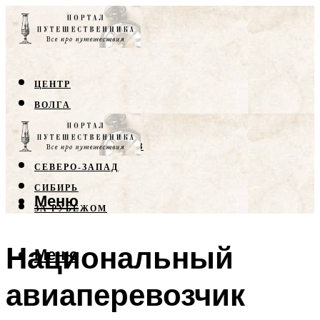
ЦЕНТР
ВОЛГА
КРЫМ
СЕВЕРНЫЙ КАВКАЗ
СЕВЕРО-ЗАПАД
СИБИРЬ
Меню
ЗА РУБЕЖОМ
Национальный
Меню
авиаперевозчик