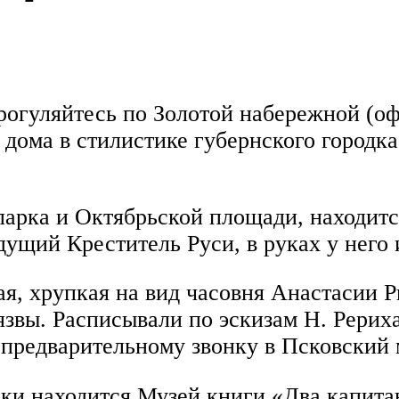
Прогуляйтесь по Золотой набережной (о
дома в стилистике губернского городка
 парка и Октябрьской площади, находит
ущий Креститель Руси, в руках у него 
я, хрупкая на вид часовня Анастасии Ри
язвы. Расписывали по эскизам Н. Рерих
предварительному звонку в Псковский м
ки находится Музей книги «Два капитан