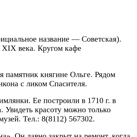
фициальное название — Советская).
 XIX века. Кругом кафе
ся памятник княгине Ольге. Рядом
икона с ликом Спасителя.
млянки. Ее построили в 1710 г. в
а. Увидеть красоту можно только
узей. Тел.: 8(8112) 567302.
а». Он давно закрыт на ремонт, когда