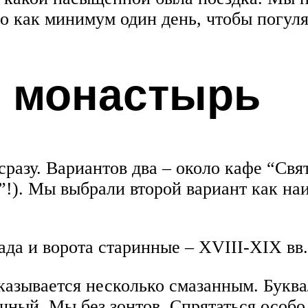
 как минимум один день, чтобы погулят
й монастырь
разу. Вариантов два – около кафе “Свя
”!). Мы выбрали второй вариант как наи
ада и ворота старинные – XVIII-XIX вв.
азывается несколько смазанным. Буква
чный. Мы без зонтов. Спрятаться осо