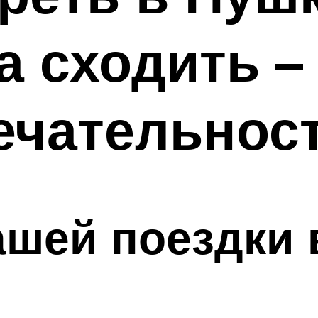
да сходить 
ечательнос
шей поездки 