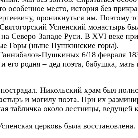
то особенное место, история без прикра
ргеевичу, проникнуться им. Поэтому то
 Святогорский Успенский монастырь был
 на Северо-Западе Руси. В XVI веке при
тые Горы (ныне Пушкинские горы).
аннибалов-Пушкиных 6/18 февраля 183
 его родня – дед поэта, бабушка, мать
 пострадал. Никольский храм был полн
стырь и могилу поэта. При их разминир
ая табличка около лестницы, ведущей к
Успенская церковь была восстановлена.