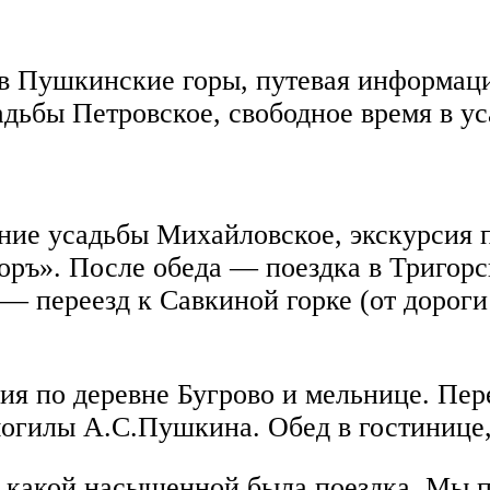
 в Пушкинские горы, путевая информаци
ьбы Петровское, свободное время в уса
ение усадьбы Михайловское, экскурсия п
оръ». После обеда — поездка в Тригорск
 переезд к Савкиной горке (от дороги 
рсия по деревне Бугрово и мельнице. Пе
огилы А.С.Пушкина. Обед в гостинице, 
 какой насыщенной была поездка. Мы п