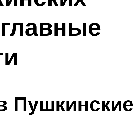
– главные
ти
в Пушкинские