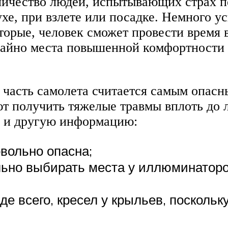
личество людей, испытывающих страх п
ухе, при взлете или посадке. Немного 
торые, человек сможет провести время в
лучайно места повышенной комфортности
яя часть самолета считается самым опа
т получить тяжелые травмы вплоть до л
ь и другую информацию:
овольно опасна;
льно выбирать места у иллюминаторо
де всего, кресел у крыльев, посколь