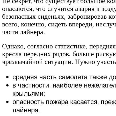
Не секрет, что существует большое ко
опасаются, что случится авария в возд
безопасных сиденьях, забронировав ко
всего, конечно, сидеть впереди, нес
части лайнера.
Однако, согласно статистике, передн
кресла передних рядов, больше рискую
чрезвычайной ситуации. Нужно учест
средняя часть самолета также д
в частности, наиболее нежелате
крыльями;
опасность пожара касается, преж
лайнера.