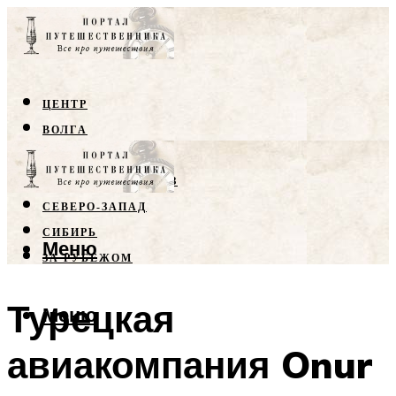
ЦЕНТР
ВОЛГА
КРЫМ
СЕВЕРНЫЙ КАВКАЗ
СЕВЕРО-ЗАПАД
СИБИРЬ
Меню
ЗА РУБЕЖОМ
Турецкая
Меню
авиакомпания Onur