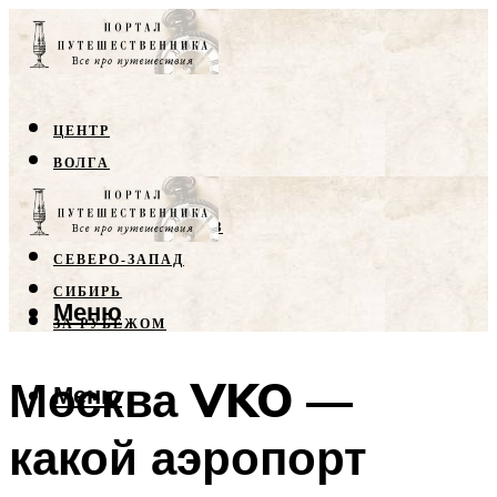
ЦЕНТР
ВОЛГА
КРЫМ
СЕВЕРНЫЙ КАВКАЗ
СЕВЕРО-ЗАПАД
СИБИРЬ
Меню
ЗА РУБЕЖОМ
Москва VKO —
Меню
какой аэропорт