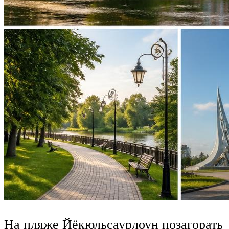
На пляже Йёкюльсаурлоун позагорать