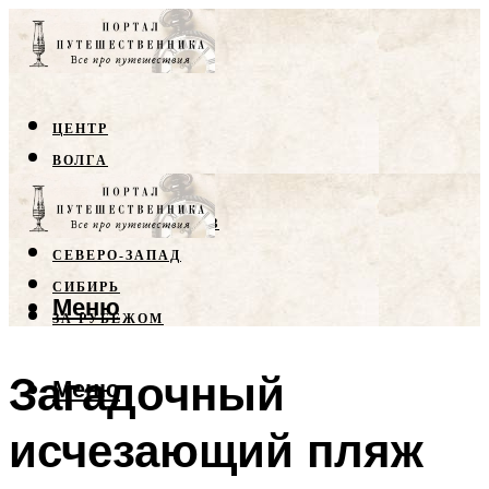
ЦЕНТР
ВОЛГА
КРЫМ
СЕВЕРНЫЙ КАВКАЗ
СЕВЕРО-ЗАПАД
СИБИРЬ
Меню
ЗА РУБЕЖОМ
Загадочный
Меню
исчезающий пляж