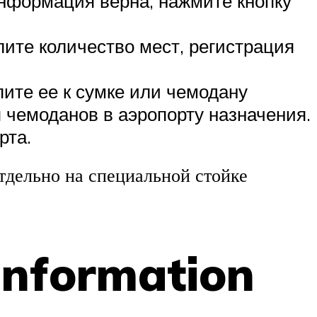
информация верна, нажмите кнопку
лите количество мест, регистрация
ите ее к сумке или чемодану
я чемоданов в аэропорту назначения.
рта.
отдельно на специальной стойке
 information