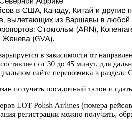
 Северной Африке;
йсов в США, Канаду, Китай и другие 
ов, вылетающих из Варшавы в любой 
аэропортов: Стокгольм (ARN), Копенга
 Женева (GVA).
арьируется в зависимости от направлен
составляет от 30 до 45 минут, для даль
альном сайте перевозчика в разделе Chec
язан получить посадочный талон и сдат
еров LOT Polish Airlines (номера рейсо
ания регистрации можно получить, обр