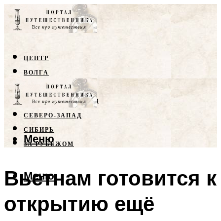
ЦЕНТР
ВОЛГА
КРЫМ
СЕВЕРНЫЙ КАВКАЗ
СЕВЕРО-ЗАПАД
СИБИРЬ
Меню
ЗА РУБЕЖОМ
Вьетнам готовится к
Меню
открытию ещё