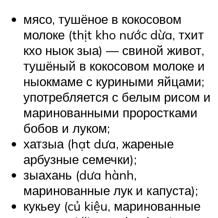
мясо, тушёное в кокосовом
молоке (thịt kho nước dừa, тхит
кхо ныок зыа) — свиной живот,
тушёный в кокосовом молоке и
ныокмаме с куриными яйцами;
употребляется с белым рисом и
маринованными проростками
бобов и луком;
хатзыа (hạt dưa, жареные
арбузные семечки);
зыахань (dưa hành,
маринованные лук и капуста);
кукьеу (củ kiệu, маринованные