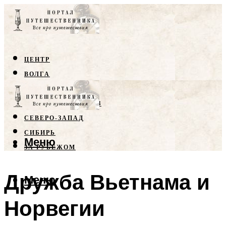
ЦЕНТР
ВОЛГА
КРЫМ
СЕВЕРНЫЙ КАВКАЗ
СЕВЕРО-ЗАПАД
СИБИРЬ
Меню
ЗА РУБЕЖОМ
Дружба Вьетнама и
Меню
Норвегии