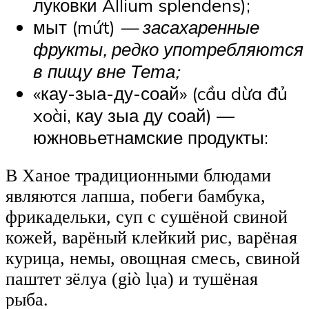
луковки Allium splendens);
мыт (mứt)
— засахаренные
фрукты, редко употребляются
в пищу вне Тета;
«кау-зыа-ду-соай» (cầu dừa đủ
xoài, кау зыа ду соай) —
южновьетнамские продукты:
В Ханое традиционными блюдами
являются лапша, побеги бамбука,
фрикадельки, суп с сушёной свиной
кожей, варёный клейкий рис, варёная
курица, немы, овощная смесь, свиной
паштет зёлуа (giò lụa) и тушёная
рыба.