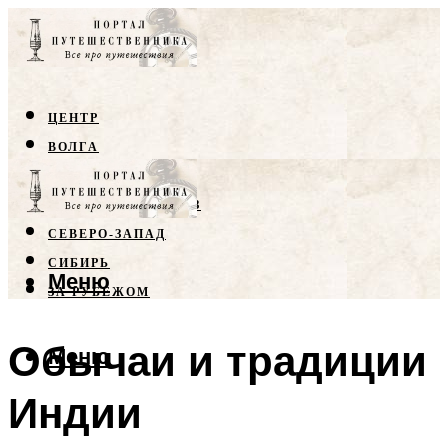
ЦЕНТР
ВОЛГА
КРЫМ
СЕВЕРНЫЙ КАВКАЗ
СЕВЕРО-ЗАПАД
СИБИРЬ
Меню
ЗА РУБЕЖОМ
Обычаи и традиции
Меню
Индии