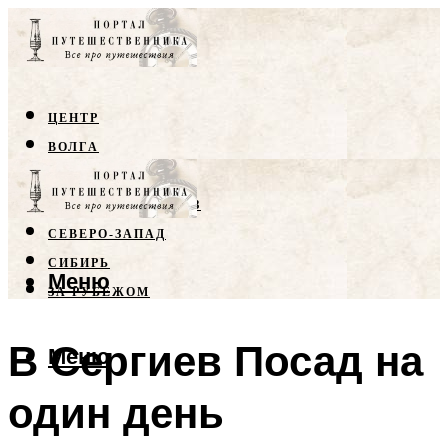
ЦЕНТР
ВОЛГА
КРЫМ
СЕВЕРНЫЙ КАВКАЗ
СЕВЕРО-ЗАПАД
СИБИРЬ
Меню
ЗА РУБЕЖОМ
В Сергиев Посад на
Меню
один день