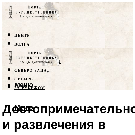
ЦЕНТР
ВОЛГА
КРЫМ
СЕВЕРНЫЙ КАВКАЗ
СЕВЕРО-ЗАПАД
СИБИРЬ
Меню
ЗА РУБЕЖОМ
Достопримечательн
Меню
и развлечения в