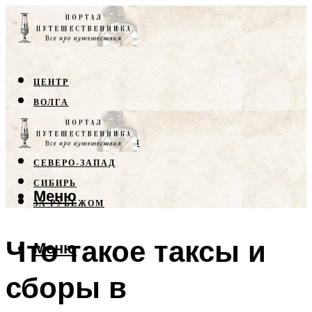
ЦЕНТР
ВОЛГА
КРЫМ
СЕВЕРНЫЙ КАВКАЗ
СЕВЕРО-ЗАПАД
СИБИРЬ
Меню
ЗА РУБЕЖОМ
Что такое таксы и
Меню
сборы в