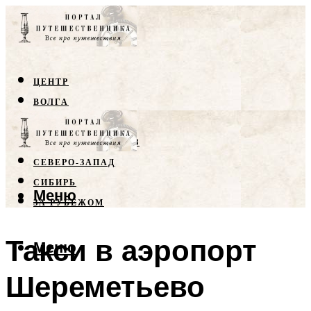
ЦЕНТР
ВОЛГА
КРЫМ
СЕВЕРНЫЙ КАВКАЗ
СЕВЕРО-ЗАПАД
СИБИРЬ
Меню
ЗА РУБЕЖОМ
Такси в аэропорт
Меню
Шереметьево