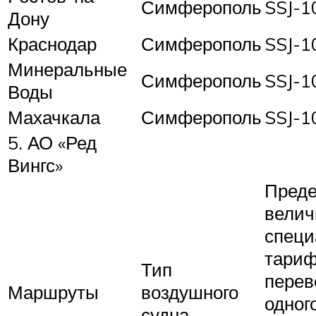
Симферополь
SSJ-1
Дону
Краснодар
Симферополь
SSJ-1
Минеральные
Симферополь
SSJ-1
Воды
Махачкала
Симферополь
SSJ-1
5. АО «Ред
Вингс»
Преде
велич
специ
тариф
Тип
перев
Маршруты
воздушного
одног
судна