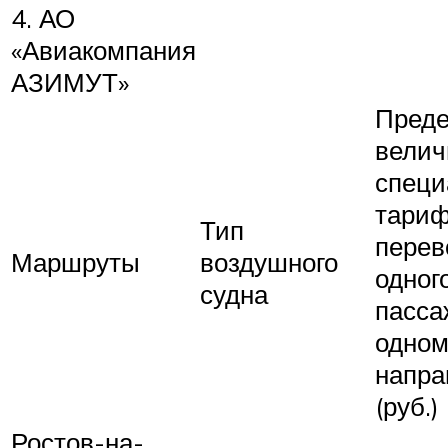
4. АО
«Авиакомпания
АЗИМУТ»
Преде
велич
специ
тариф
Тип
перев
Маршруты
воздушного
одног
судна
пасса
одно
напра
(руб.)
Ростов-на-