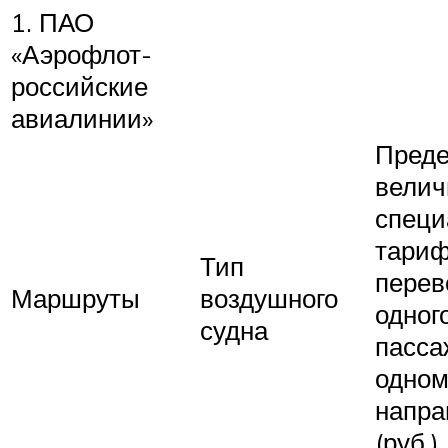
1. ПАО
«Аэрофлот-
российские
авиалинии»
Преде
велич
специ
тариф
Тип
перев
Маршруты
воздушного
одног
судна
пасса
одно
напра
(руб.)