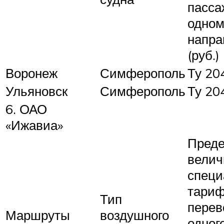
пасса
одно
напра
(руб.)
Воронеж
Симферополь
Ту 20
Ульяновск
Симферополь
Ту 20
6. ОАО
«Ижавиа»
Преде
велич
специ
тариф
Тип
перев
Маршруты
воздушного
одног