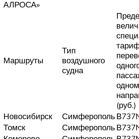
АЛРОСА»
Преде
велич
специ
тариф
Тип
перев
Маршруты
воздушного
одног
судна
пасса
одно
напра
(руб.)
Новосибирск
Симферополь
В737
Томск
Симферополь
В737
Кемерово
Симферополь
В737