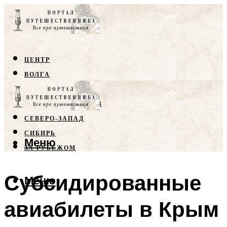
ЦЕНТР
ВОЛГА
КРЫМ
СЕВЕРНЫЙ КАВКАЗ
СЕВЕРО-ЗАПАД
СИБИРЬ
Меню
ЗА РУБЕЖОМ
Субсидированные
Меню
авиабилеты в Крым