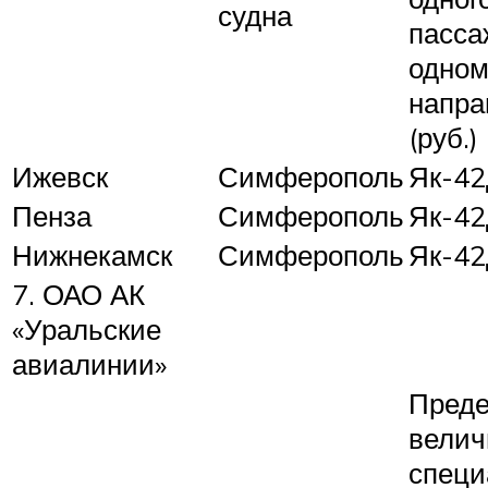
судна
пасса
одно
напра
(руб.)
Ижевск
Симферополь
Як-4
Пенза
Симферополь
Як-4
Нижнекамск
Симферополь
Як-4
7. ОАО АК
«Уральские
авиалинии»
Преде
велич
специ