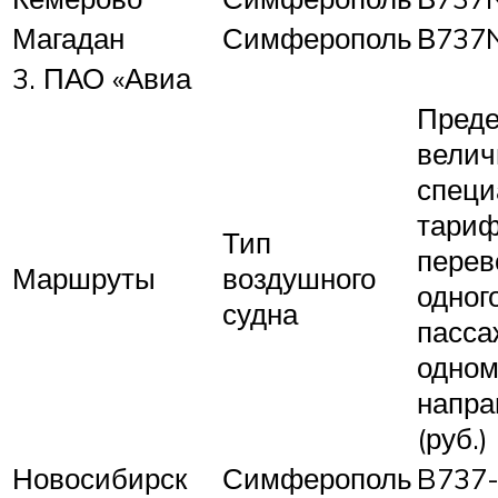
Магадан
Симферополь
В737
3. ПАО «Авиа
Преде
велич
специ
тариф
Тип
перев
Маршруты
воздушного
одног
судна
пасса
одно
напра
(руб.)
Новосибирск
Симферополь
B737