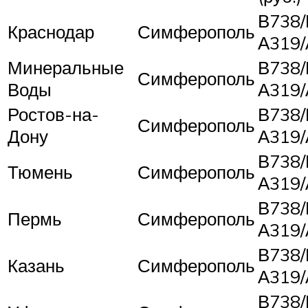
В738/
Краснодар
Симферополь
А319/
Минеральные
В738/
Симферополь
Воды
А319/
Ростов-на-
В738/
Симферополь
Дону
А319/
В738/
Тюмень
Симферополь
А319/
В738/
Пермь
Симферополь
А319/
В738/
Казань
Симферополь
А319/
В738/