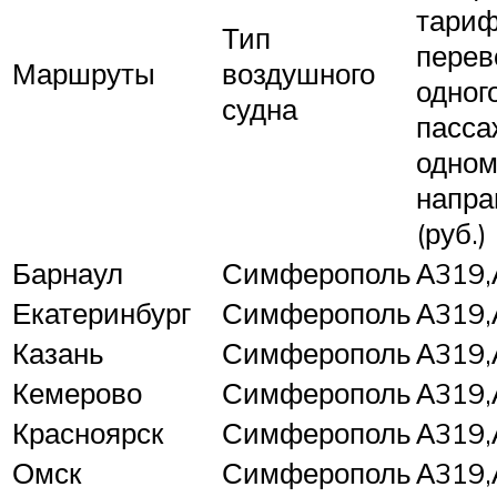
тариф
Тип
перев
Маршруты
воздушного
одног
судна
пасса
одно
напра
(руб.)
Барнаул
Симферополь
А319,
Екатеринбург
Симферополь
А319,
Казань
Симферополь
А319,
Кемерово
Симферополь
А319,
Красноярск
Симферополь
А319,
Омск
Симферополь
А319,