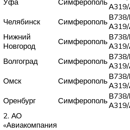
Уфа
Симферополь
А319/
В738/
Челябинск
Симферополь
А319/
Нижний
В738/
Симферополь
Новгород
А319/
В738/
Волгоград
Симферополь
А319/
В738/
Омск
Симферополь
А319/
В738/
Оренбург
Симферополь
А319/
2. АО
«Авиакомпания