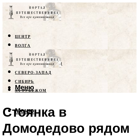
ЦЕНТР
ВОЛГА
КРЫМ
СЕВЕРНЫЙ КАВКАЗ
СЕВЕРО-ЗАПАД
СИБИРЬ
Меню
ЗА РУБЕЖОМ
Стоянка в
Меню
Домодедово рядом