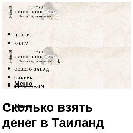
ЦЕНТР
ВОЛГА
КРЫМ
СЕВЕРНЫЙ КАВКАЗ
СЕВЕРО-ЗАПАД
СИБИРЬ
Меню
ЗА РУБЕЖОМ
Сколько взять
Меню
денег в Таиланд