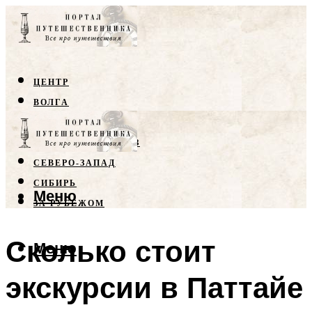
ЦЕНТР
ВОЛГА
КРЫМ
СЕВЕРНЫЙ КАВКАЗ
СЕВЕРО-ЗАПАД
СИБИРЬ
Меню
ЗА РУБЕЖОМ
Сколько стоит
Меню
экскурсии в Паттайе