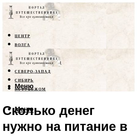
ЦЕНТР
ВОЛГА
КРЫМ
СЕВЕРНЫЙ КАВКАЗ
СЕВЕРО-ЗАПАД
СИБИРЬ
Меню
ЗА РУБЕЖОМ
Сколько денег
Меню
нужно на питание в