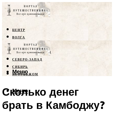
ЦЕНТР
ВОЛГА
КРЫМ
СЕВЕРНЫЙ КАВКАЗ
СЕВЕРО-ЗАПАД
СИБИРЬ
Меню
ЗА РУБЕЖОМ
Сколько денег
Меню
брать в Камбоджу?