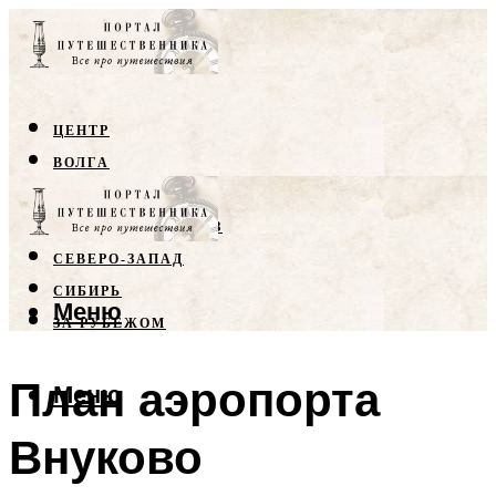
ЦЕНТР
ВОЛГА
КРЫМ
СЕВЕРНЫЙ КАВКАЗ
СЕВЕРО-ЗАПАД
СИБИРЬ
Меню
ЗА РУБЕЖОМ
План аэропорта
Меню
Внуково