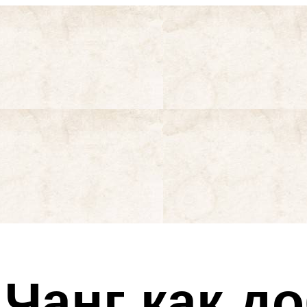
 Чанг как д