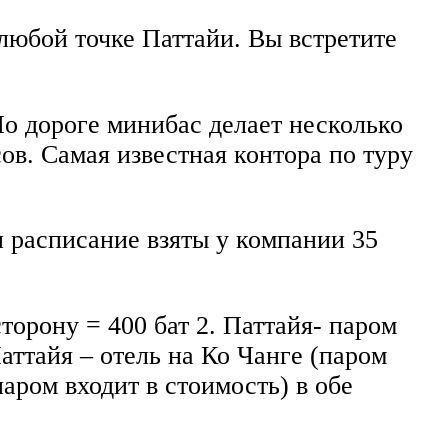
любой точке Паттайи. Вы встретите
По дороге минибас делает несколько
сов. Самая известная контора по туру
и расписание взяты у компании 35
сторону = 400 бат 2. Паттайя- паром
Паттайя – отель на Ко Чанге (паром
паром входит в стоимость) в обе