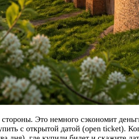
 стороны. Это немного сэкономит деньги
ить с открытой датой (open ticket). Ког
ва дня), где купили билет и скажите д