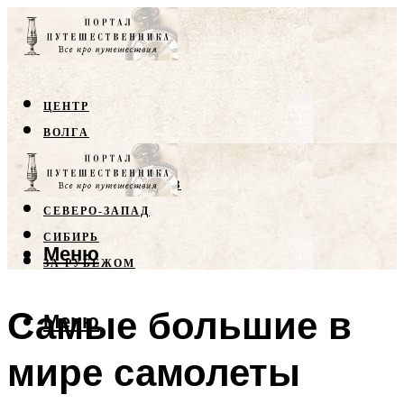
ЦЕНТР
ВОЛГА
КРЫМ
СЕВЕРНЫЙ КАВКАЗ
СЕВЕРО-ЗАПАД
СИБИРЬ
Меню
ЗА РУБЕЖОМ
Самые большие в
Меню
мире самолеты