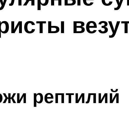
ристы везут
ожи рептилий