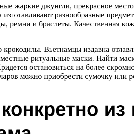
ые жаркие джунгли, прекрасное место
а изготавливают разнообразные предмет
цы, ремни и браслеты. Качественная ко
то крокодилы. Вьетнамцы издавна отлав
, местные ритуальные маски. Найти маск
 Придется остановиться на более скромн
лларов можно приобрести сумочку или 
 конкретно из
ама