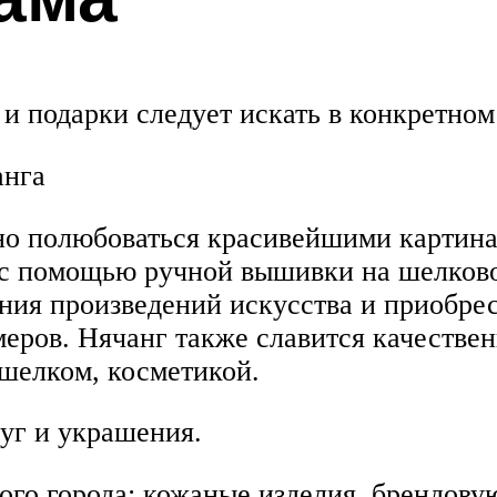
и подарки следует искать в конкретном
анга
но полюбоваться красивейшими картинам
с помощью ручной вышивки на шелково
ния произведений искусства и приобрес
меров. Нячанг также славится качеств
шелком, косметикой.
уг и украшения.
этого города: кожаные изделия, брендов