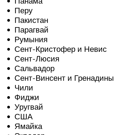
Панама
Перу
Пакистан
Парагвай
Румыния
Сент-Кристофер и Невис
Сент-Люсия
Сальвадор
Сент-Винсент и Гренадины
Чили
Фиджи
Уругвай
США
Ямайка