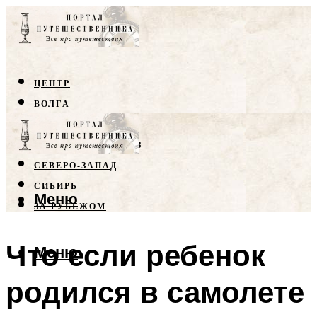
ЦЕНТР
ВОЛГА
КРЫМ
СЕВЕРНЫЙ КАВКАЗ
СЕВЕРО-ЗАПАД
СИБИРЬ
Меню
ЗА РУБЕЖОМ
Что если ребенок
Меню
родился в самолете