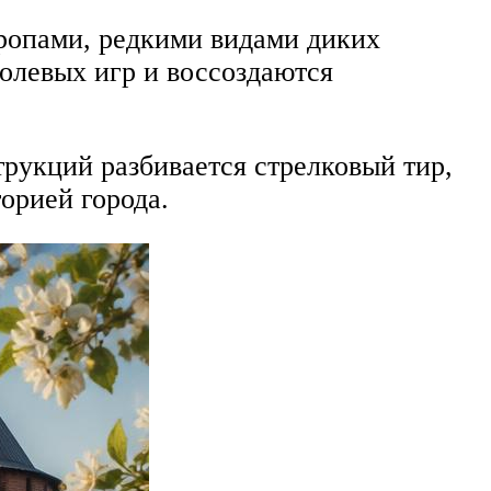
ропами, редкими видами диких
олевых игр и воссоздаются
трукций разбивается стрелковый тир,
торией города.