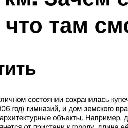
 что там см
тить
личном состоянии сохранилась купеч
1906 год) гимназий, и дом земского в
архитектурные объекты. Например, 
янется от пристани к городу, длина е