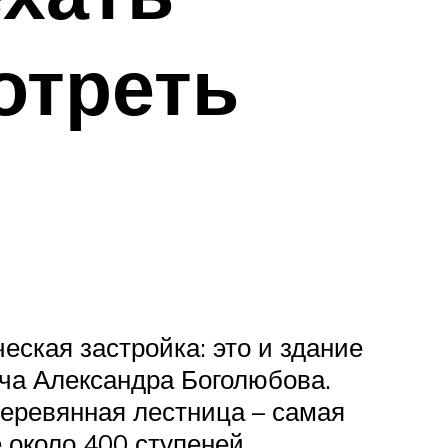
отреть
еская застройка: это и здание
рача Александра Боголюбова.
деревянная лестница – самая
ё около 400 ступеней.