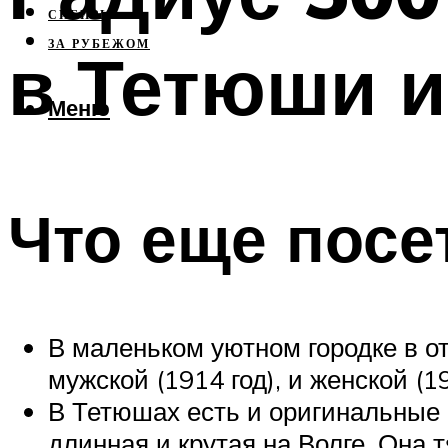
СИБИРЬ
ЗА РУБЕЖОМ
в Тетюши и
Меню
Что еще посе
В маленьком уютном городке в от
мужской (1914 год), и женской (
В Тетюшах есть и оригинальные 
длинная и крутая на Волге. Она т