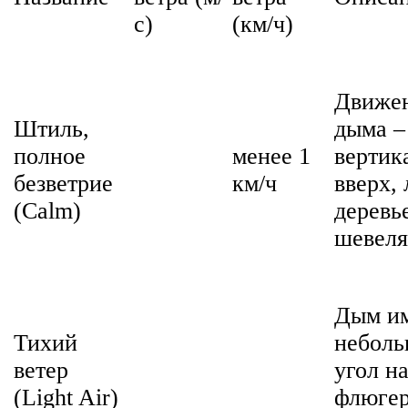
с)
(км/ч)
Движе
Штиль,
дыма –
полное
менее 1
вертик
безветрие
км/ч
вверх, 
(Calm)
деревь
шевеля
Дым и
Тихий
небол
ветер
угол н
(Light Air)
флюге