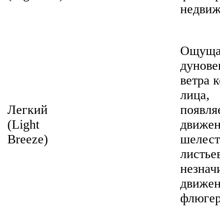
недви
Ощуща
дунове
ветра 
лица,
Легкий
появля
(Light
движен
Breeze)
шелест
листье
незнач
движе
флюге