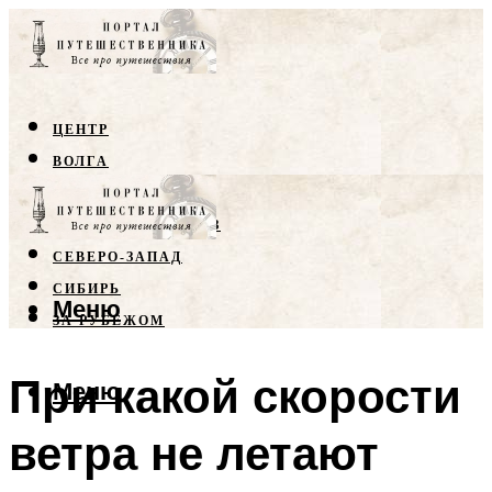
ЦЕНТР
ВОЛГА
КРЫМ
СЕВЕРНЫЙ КАВКАЗ
СЕВЕРО-ЗАПАД
СИБИРЬ
Меню
ЗА РУБЕЖОМ
При какой скорости
Меню
ветра не летают