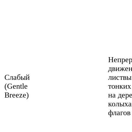
Непре
движе
Слабый
листвы
(Gentle
тонких
Breeze)
на дер
колыха
флагов