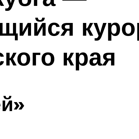
щийся куро
кого края
ей»