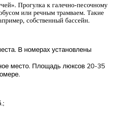
учей». Прогулка к галечно-песочному
тобусом или речным трамваем. Такие
апример, собственный бассейн.
места. В номерах установлены
ьное место. Площадь люксов 20-35
номере.
.;