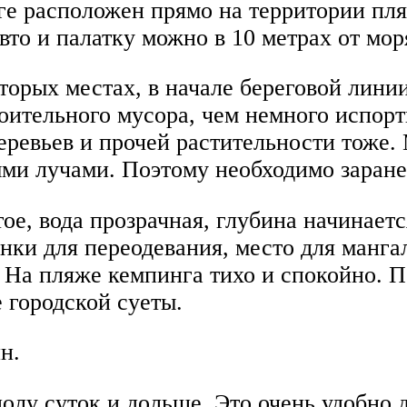
е расположен прямо на территории пл
то и палатку можно в 10 метрах от мор
орых местах, в начале береговой линии,
роительного мусора, чем немного испор
еревьев и прочей растительности тоже.
ми лучами. Поэтому необходимо заранее
ое, вода прозрачная, глубина начинаетс
инки для переодевания, место для манг
На пляже кемпинга тихо и спокойно. П
 городской суеты.
н.
полу суток и дольше. Это очень удобно