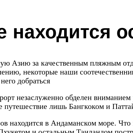
е находится о
ную Азию за качественным пляжным отд
лению, некоторые наши соотечественник
 него добраться
урорт незаслуженно обделен вниманием 
ое путешествие лишь Бангкоком и Патта
ов находится в Андаманском море. Что и
 Пхукетом и остальным Таиландом пост