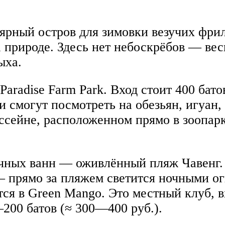
ярный остров для зимовки везучих фрил
а природе. Здесь нет небоскрёбов — в
ыха.
radise Farm Park. Вход стоит 400 батов
ши смогут посмотреть на обезьян, игуан
ссейне, расположенном прямо в зоопар
чных ванн — оживлённый пляж Чавенг. 
— прямо за пляжем светится ночными ог
ся в Green Mango. Это местный клуб, в
—200 батов (≈ 300—400 руб.).