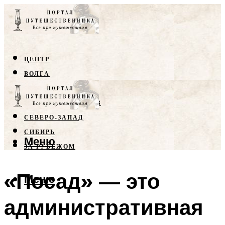
ЦЕНТР
ВОЛГА
КРЫМ
СЕВЕРНЫЙ КАВКАЗ
СЕВЕРО-ЗАПАД
СИБИРЬ
Меню
ЗА РУБЕЖОМ
«Посад» — это
Меню
административная