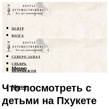
ЦЕНТР
ВОЛГА
КРЫМ
СЕВЕРНЫЙ КАВКАЗ
СЕВЕРО-ЗАПАД
СИБИРЬ
Меню
ЗА РУБЕЖОМ
Что посмотреть с
Меню
детьми на Пхукете