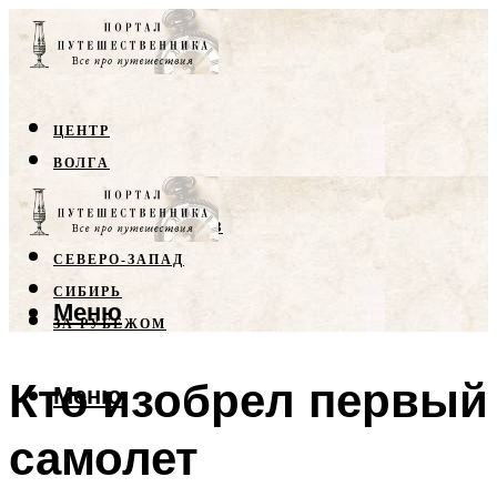
ЦЕНТР
ВОЛГА
КРЫМ
СЕВЕРНЫЙ КАВКАЗ
СЕВЕРО-ЗАПАД
СИБИРЬ
Меню
ЗА РУБЕЖОМ
Кто изобрел первый
Меню
самолет