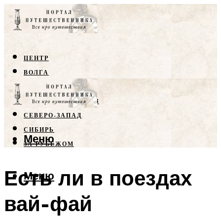
ЦЕНТР
ВОЛГА
КРЫМ
СЕВЕРНЫЙ КАВКАЗ
СЕВЕРО-ЗАПАД
СИБИРЬ
Меню
ЗА РУБЕЖОМ
Есть ли в поездах
Меню
вай-фай