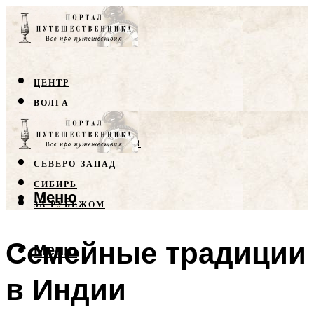
ЦЕНТР
ВОЛГА
КРЫМ
СЕВЕРНЫЙ КАВКАЗ
СЕВЕРО-ЗАПАД
СИБИРЬ
Меню
ЗА РУБЕЖОМ
Семейные традиции
Меню
в Индии