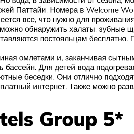
яжей Паттайи. Номера в Welcome Wor
еется все, что нужно для проживания
ожно обнаружить халаты, зубные щет
ставляются постояльцам бесплатно.
ачиная омлетами и, заканчивая сытн
 бассейн. Для детей вода подогрева
тные беседки. Они отлично подходят 
платный интернет. Также можно разв
otels Group 5*