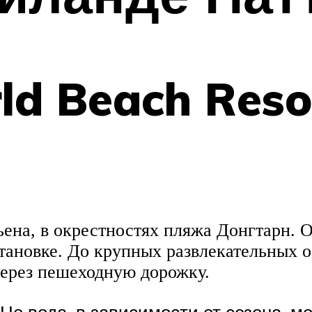
d Beach Resor
ьена, в окрестностях пляжа Донгтарн.
становке. До крупных развлекательных 
через пешеходную дорожку.
Но вода, в зависимости от сезона, м