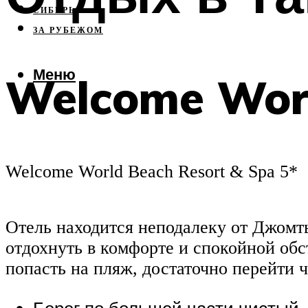
СИБИРЬ
ЗА РУБЕЖОМ
Меню
Welcome Worl
Welcome World Beach Resort & Spa 5*
Отель находится неподалеку от Джомт
отдохнуть в комфорте и спокойной об
попасть на пляж, достаточно перейти 
Берег по большей части чистый. 