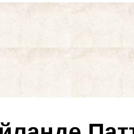
йланде Пат