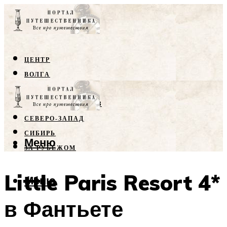
ЦЕНТР
ВОЛГА
КРЫМ
СЕВЕРНЫЙ КАВКАЗ
СЕВЕРО-ЗАПАД
СИБИРЬ
Меню
ЗА РУБЕЖОМ
Little Paris Resort 4*
Меню
в Фантьете