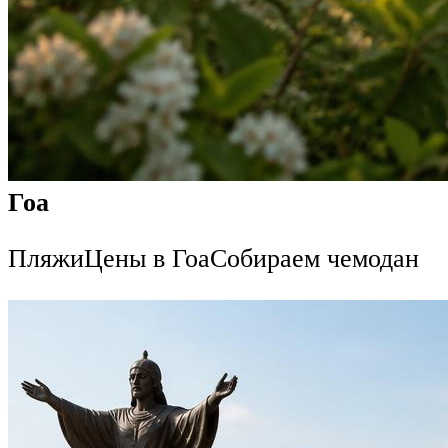
Гоа
ПляжиЦены в ГоаСобираем чемодан