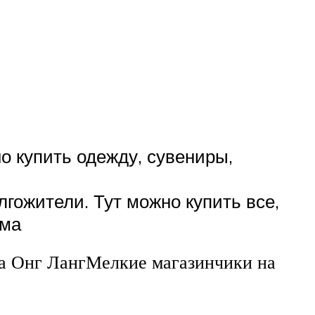
но купить одежду, сувениры,
гожители. Тут можно купить все,
ома
а Онг ЛангМелкие магазинчики на