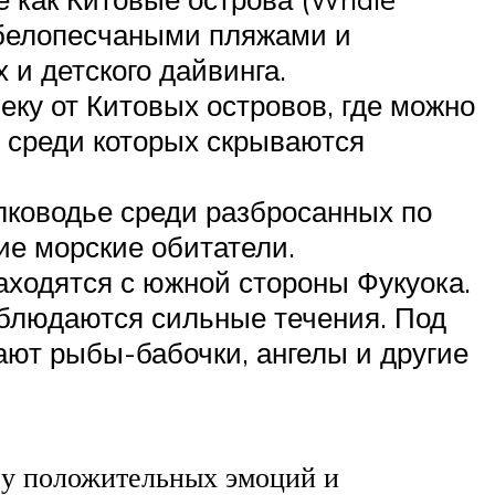
с белопесчаными пляжами и
и детского дайвинга.
ку от Китовых островов, где можно
, среди которых скрываются
елководье среди разбросанных по
ие морские обитатели.
h находятся с южной стороны Фукуока.
блюдаются сильные течения. Под
ют рыбы-бабочки, ангелы и другие
су положительных эмоций и