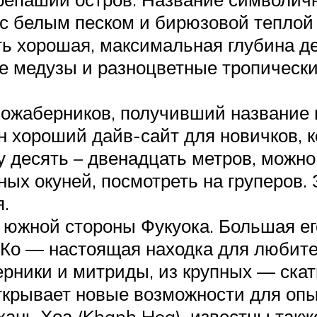
 с белым песком и бирюзовой теплой
ь хорошая, максимальная глубина д
 медузы и разноцветные тропические
ложаберников, получивший название 
 хороший дайв-сайт для новичков, 
у десять – двенадцать метров, можно
ных окуней, посмотреть на груперов.
.
с южной стороны Фукуока. Большая ег
н Ко — настоящая находка для любит
ерники и митриды, из крупных — ска
открывает новые возможности для оп
хань Хоа (Khanh Hoa), известны такж