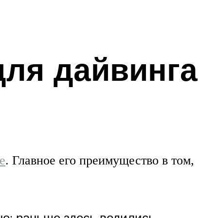
для дайвинга
е
. Главное его преимущество в том,
но: раньше здесь водились