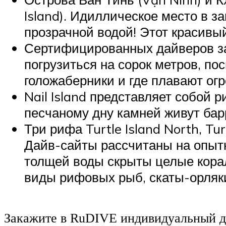
Island). Идиллическое место в 
прозрачной водой! Этот красивы
Сертифицированных дайверов заи
погрузиться на сорок метров, по
голожаберники и где плавают о
Nail Island представляет собой
песчаному дну камней живут бар
Три рифа Turtle Island North, Tu
Дайв-сайты рассчитаны на опыт
толщей воды скрыты целые корал
виды рифовых рыб, скаты-орляк
Закажите в RuDIVE индивидуальный д