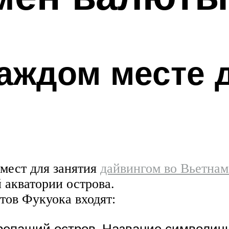
аждом месте 
мест для занятия
дайвингом во Вьетнам
 акватории острова.
тов Фукуока входят:
репаший остров. Название символич