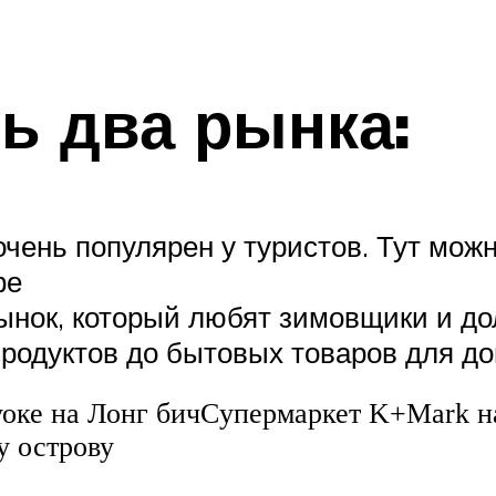
ь два рынка:
очень популярен у туристов. Тут мож
фе
ынок, который любят зимовщики и дол
родуктов до бытовых товаров для д
уоке на Лонг бичCупермаркет K+Mark н
у острову