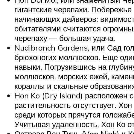
гигантские черепахи. Побережье
начинающих дайверов: видимост
обитателями считаются огромные
черепаху — большая удача.
Nudibranch Gardens, или Сад го
брюхоногих моллюсков. Еще один
навыки. Погрузившись на глубин
моллюсков, морских ежей, камен
кораллы и скальные образования
Hon Ko (Dry Island) расположен 
растительность отсутствует. Хо
среди которых прячутся голожаб
Учитывая удаленность, Хон Ко 
Острова Ван Тинь (Vạn Ninh) и К