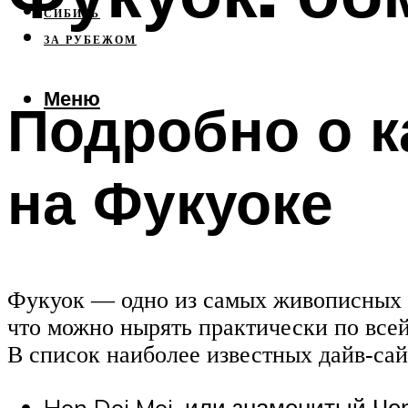
СИБИРЬ
ЗА РУБЕЖОМ
Меню
Подробно о к
на Фукуоке
Фукуок — одно из самых живописных 
что можно нырять практически по всей
В список наиболее известных дайв-сай
Hon Doi Moi, или знаменитый Че