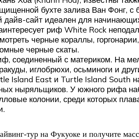
защищенной бухте залива Ван Фонг, 
й дайв-сайт идеален для начинающих 
нтересует риф White Rock неподале
смотреть черные кораллы, горгонарии
громные черные скаты.
 риф, соединенный с материком. На м
ракуды, иглобрюхи, осьминоги и друг
rtle Island East и Turtle Island Sout
ных ныряльщиков. У южного рифа на
ловые колонии, среди которых плава
и.
айвинг-тур на Фукуоке и получите мас