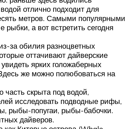
 водой отлично подходит для
есять метров. Самыми популярными
 рыбки, а вот встретить сегодня
из-за обилия разноцветных
которые оттачивают дайверские
 увидеть ярких голожаберных
 Здесь же можно полюбоваться на
о часть скрыта под водой,
елей исследовать подводные рифы,
ты, рыбы-попугаи, рыбы-бабочки.
ытных дайверов.
е как Китовые острова (Whale